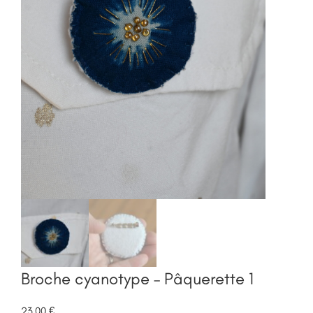
Broche cyanotype – Pâquerette 1
23,00
€