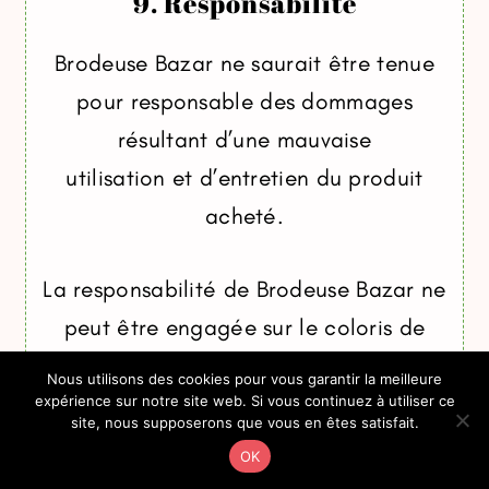
9. Responsabilité
Brodeuse Bazar ne saurait être tenue
pour responsable des dommages
résultant d’une mauvaise
utilisation et d’entretien du produit
acheté.
La responsabilité de Brodeuse Bazar ne
peut être engagée sur le coloris de
l’article qui peut être
Nous utilisons des cookies pour vous garantir la meilleure
légèrement différent de la photo
expérience sur notre site web. Si vous continuez à utiliser ce
site, nous supposerons que vous en êtes satisfait.
présentée sur le site.
OK