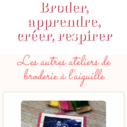
Broder,
apprendre,
créer, respirer
Les autres ateliers de
broderie à l’aiguille