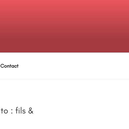
Contact
o : fils &